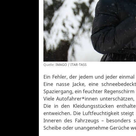
Quelle:
IMAGO / ITAR-TASS
Ein Fehler, der jedem und jeder einmal
Eine nasse Jacke, eine schneebedec
Spaziergang, ein feuchter Regenschirm 
Viele Autofahrer*innen unterschätzen
Die in den Kleidungsstücken enthalt
entweichen. Die Luftfeuchtigkeit steig
Inneren des Fahrzeugs – besonders sc
Scheibe oder unangenehme Gerüche we