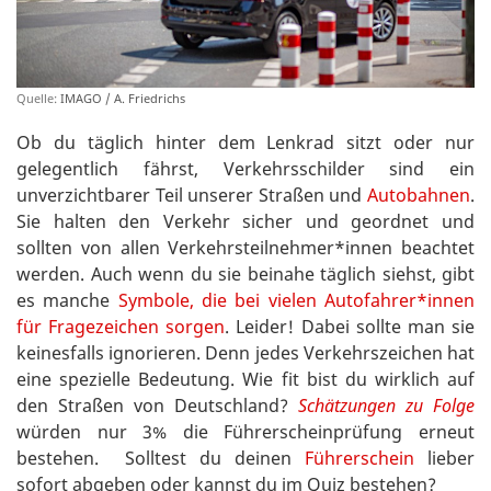
Quelle:
IMAGO / A. Friedrichs
Ob du täglich hinter dem Lenkrad sitzt oder nur
gelegentlich fährst, Verkehrsschilder sind ein
unverzichtbarer Teil unserer Straßen und
Autobahnen
.
Sie halten den Verkehr sicher und geordnet und
sollten von allen Verkehrsteilnehmer*innen beachtet
werden. Auch wenn du sie beinahe täglich siehst, gibt
es manche
Symbole, die bei vielen Autofahrer*innen
für Fragezeichen sorgen
. Leider! Dabei sollte man sie
keinesfalls ignorieren. Denn jedes Verkehrszeichen hat
eine spezielle Bedeutung. Wie fit bist du wirklich auf
den Straßen von Deutschland?
Schätzungen zu Folge
würden nur 3% die Führerscheinprüfung erneut
bestehen. Solltest du deinen
Führerschein
lieber
sofort abgeben oder kannst du im Quiz bestehen?